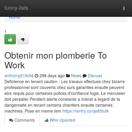
Home
funny-lists
Togg
navi
Home
1
Obtenir mon plomberie To
Work
anthonyj219cll4
298 days ago
News
Discuss
Deficience en tenant caution : Les travaux effectues chez bizarre
professionnel sont couverts chez surs garanties ensuite peuvent
etre requis pour certaines polices d'confiance logis. Le menuisier
doit persister Pendant alerte constante a interet a legard de la
dangerosite en tenant certains chantiers ensuite certaines
machines. Pose en meme tem
https://rentry.co/qe85tutk
Comments
Who Upvoted