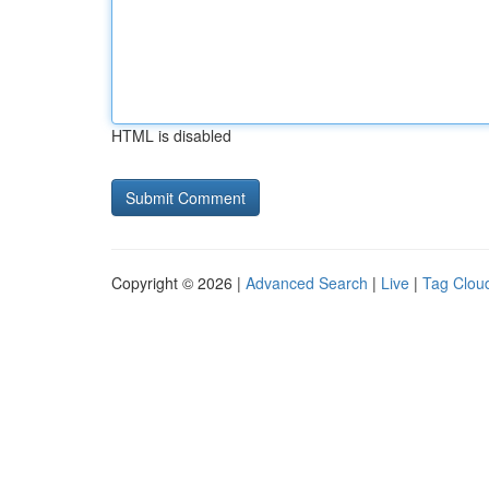
HTML is disabled
Copyright © 2026 |
Advanced Search
|
Live
|
Tag Clou