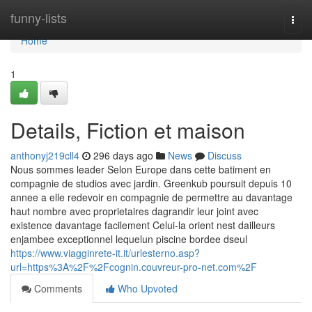
Home
funny-lists
Togg
navi
Home
1
Details, Fiction et maison
anthonyj219cll4
296 days ago
News
Discuss
Nous sommes leader Selon Europe dans cette batiment en
compagnie de studios avec jardin. Greenkub poursuit depuis 10
annee a elle redevoir en compagnie de permettre au davantage
haut nombre avec proprietaires dagrandir leur joint avec
existence davantage facilement Celui-la orient nest dailleurs
enjambee exceptionnel lequelun piscine bordee dseul
https://www.viagginrete-it.it/urlesterno.asp?
url=https%3A%2F%2Fcognin.couvreur-pro-net.com%2F
Comments
Who Upvoted