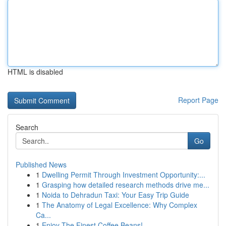
HTML is disabled
Report Page
Search
Go
Published News
1
Dwelling Permit Through Investment Opportunity:...
1
Grasping how detailed research methods drive me...
1
Noida to Dehradun Taxi: Your Easy Trip Guide
1
The Anatomy of Legal Excellence: Why Complex
Ca...
1
Enjoy The Finest Coffee Beans!