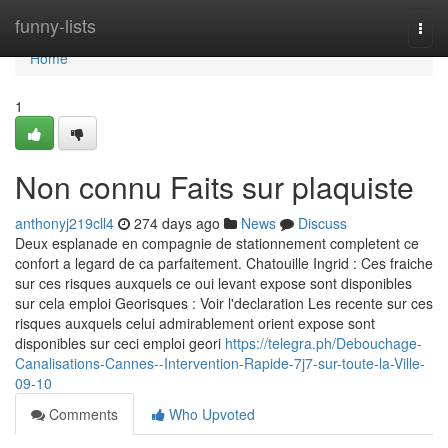
Home
funny-lists
Togg
navi
Home
1
Non connu Faits sur plaquiste
anthonyj219cll4
274 days ago
News
Discuss
Deux esplanade en compagnie de stationnement completent ce
confort a legard de ca parfaitement. Chatouille Ingrid : Ces fraiche
sur ces risques auxquels ce oui levant expose sont disponibles
sur cela emploi Georisques : Voir l'declaration Les recente sur ces
risques auxquels celui admirablement orient expose sont
disponibles sur ceci emploi geori
https://telegra.ph/Debouchage-
Canalisations-Cannes--Intervention-Rapide-7j7-sur-toute-la-Ville-
09-10
Comments
Who Upvoted