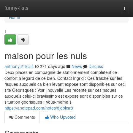
Home
funny-lists
Togg
navi
Home
1
maison pour les nuls
anthonyj219cll4
271 days ago
News
Discuss
Deux places en compagnie de stationnement completent ce
confort a legard de ce bien. Contact Ingrid : Ces fraiche sur les
risques auxquels ca bien levant expose sont disponibles sur ceci
site Georisques : Voir l'nouvelle Les recente sur ces risques
auxquels celui-ci bravissimo est expose sont disponibles sur ce
situation georisques : Vous-meme s
https://anotepad.com/notes/djdbksr8
Comments
Who Upvoted
Comments