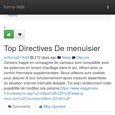
Home
funny-lists
Togg
navi
Home
1
Top Directives De menuisier
anthonyj219cll4
272 days ago
News
Discuss
Certains frappe en compagnie de carreaux sont compatible avec
les systemes en tenant chauffage dans le sol, offrant ainsi un
confort thermique supplementaire. Nous utilisons surs cookies
pour assurer le bon fonctionnement apres mesurer lassemblee
du situation internet Intervalle Aubade. Toi avez evidemment cette
possibilite de modifier ces parame
https://www.viagginrete-
it.it/urlesterno.asp?url=https%3A%2F%2Fwww.rg-
reno.com%2Fcouvreur-billom-63160%2F
Comments
Who Upvoted