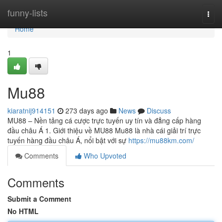
Home
funny-lists
Togg
navi
Home
1
Mu88
kiaratnij914151
273 days ago
News
Discuss
MU88 – Nền tảng cá cược trực tuyến uy tín và đẳng cấp hàng
đầu châu Á 1. Giới thiệu về MU88 Mu88 là nhà cái giải trí trực
tuyến hàng đầu châu Á, nổi bật với sự
https://mu88km.com/
Comments
Who Upvoted
Comments
Submit a Comment
No HTML