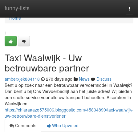
Home
funny-lists
Togg
navi
Home
1
Taxi Waalwijk - Uw
betrouwbare partner
amberxjek884118
270 days ago
News
Discuss
Bent u op zoek naar een betrouwbaar vervoermiddel in Waalwijk?
Dan bent u bij Ons Vervoerbedrijf aan het juiste adres! Wij bieden
een snelle service voor alle uw transport behoeften. Afspraken in
Waalwijk en
https://chiaraaazq575006.bloggosite.com/45804890/taxi-waalwijk-
uw-betrouwbare-dienstverlener
Comments
Who Upvoted