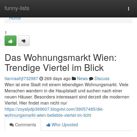
Home
funny-lists
Togg
navi
Home
1
Das Wohnungsmarkt Wien:
Trendige Viertel im Blick
tiannaahjt732987
269 days ago
News
Discuss
Wien ist eine Stadt mit einem lebendigen Wohnungsmarkt. Viele
Menschen wandern in die Hauptstadt und suchen nach einer
neuen Häuser. Besonders interessant sind derzeit die modernen
Viertel. Hier findet man nicht nur
https://zoyalydp369607.blogvivi.com/39057485/die-
wohnungsmarkt-wien-beliebte-viertel-im-licht
Comments
Who Upvoted