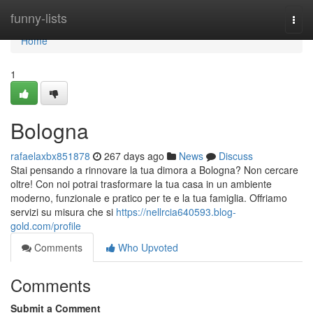
Home
funny-lists
Togg
navi
Home
1
Bologna
rafaelaxbx851878
267 days ago
News
Discuss
Stai pensando a rinnovare la tua dimora a Bologna? Non cercare
oltre! Con noi potrai trasformare la tua casa in un ambiente
moderno, funzionale e pratico per te e la tua famiglia. Offriamo
servizi su misura che si
https://nellrcia640593.blog-
gold.com/profile
Comments
Who Upvoted
Comments
Submit a Comment