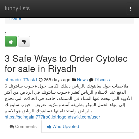
Home
funny-lists
Togg
navi
Home
1
3 Safe Ways to Order Cytotec
for sale in Riyadh
ahmade173ask1
265 days ago
News
Discuss
6 ملاحظات حول سايتوتك بالرياض دليلك الكامل حول +حبوب سايتوتك
الدفع عند الاستلام الرياض تُعتبر +حبوب سايتوتك في الرياض من أكثر
الأدوية التي تبحث عنها النساء في المملكة، خاصة في الحالات التي تحتاج
إلى إنهاء الحمل المبكر بطريقة آمنة وسرّية. تعريف +حبوب سايتوتك
بالرياض واستخداماتها +سايتوتك الرياض هو الاسم
https://seingalm777lro6.lotrlegendswiki.com/user
Comments
Who Upvoted