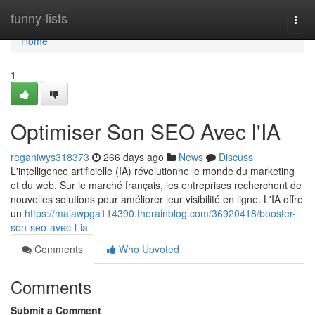
Home
funny-lists
Togg
navi
Home
1
Optimiser Son SEO Avec l'IA
reganiwys318373
266 days ago
News
Discuss
L'intelligence artificielle (IA) révolutionne le monde du marketing
et du web. Sur le marché français, les entreprises recherchent de
nouvelles solutions pour améliorer leur visibilité en ligne. L'IA offre
un
https://majawpga114390.therainblog.com/36920418/booster-
son-seo-avec-l-ia
Comments
Who Upvoted
Comments
Submit a Comment