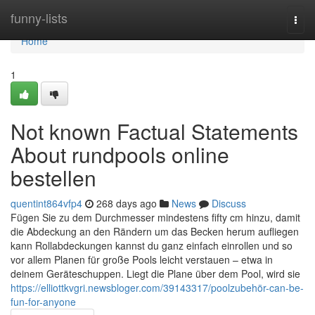
Home
funny-lists
Togg
navi
Home
1
Not known Factual Statements
About rundpools online
bestellen
quentint864vfp4
268 days ago
News
Discuss
Fügen Sie zu dem Durchmesser mindestens fifty cm hinzu, damit
die Abdeckung an den Rändern um das Becken herum aufliegen
kann Rollabdeckungen kannst du ganz einfach einrollen und so
vor allem Planen für große Pools leicht verstauen – etwa in
deinem Geräteschuppen. Liegt die Plane über dem Pool, wird sie
https://elliottkvgri.newsbloger.com/39143317/poolzubehör-can-be-
fun-for-anyone