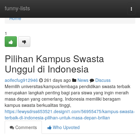
Home
funny-lists
Togg
navi
Home
1
Pilihan Kampus Swasta
Unggul di Indonesia
aoifecfug912946
261 days ago
News
Discuss
Memilih universitas/kampus/lembaga pendidikan swasta terbaik
merupakan langkah penting bagi para siswa yang ingin meraih
masa depan yang cemerlang. Indonesia memiliki beragam
kampus swasta berkualitas tinggi,
https://lewysdrss653521.designi1.com/56955475/kampus-swasta-
terbaik-di-indonesia-pilihan-untuk-masa-depan-brilian
Comments
Who Upvoted