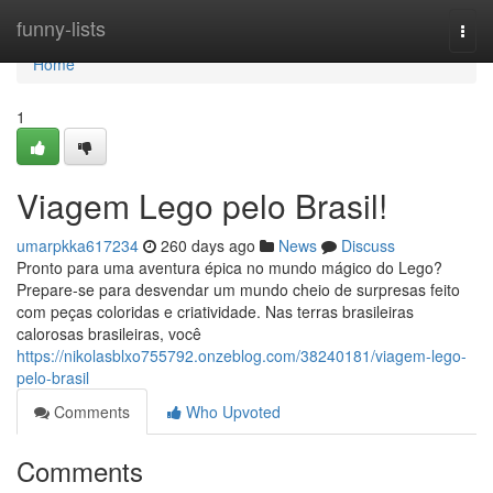
Home
funny-lists
Togg
navi
Home
1
Viagem Lego pelo Brasil!
umarpkka617234
260 days ago
News
Discuss
Pronto para uma aventura épica no mundo mágico do Lego?
Prepare-se para desvendar um mundo cheio de surpresas feito
com peças coloridas e criatividade. Nas terras brasileiras
calorosas brasileiras, você
https://nikolasblxo755792.onzeblog.com/38240181/viagem-lego-
pelo-brasil
Comments
Who Upvoted
Comments