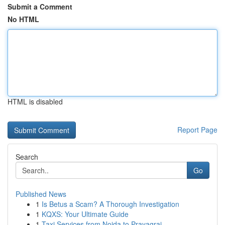
Submit a Comment
No HTML
HTML is disabled
Report Page
Search
Go
Published News
1
Is Betus a Scam? A Thorough Investigation
1
KQXS: Your Ultimate Guide
1
Taxi Services from Noida to Prayagraj