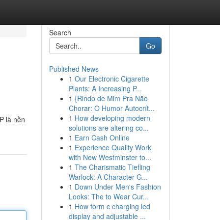
Search
Go
Published News
1
Our Electronic Cigarette
Plants: A Increasing P...
1
{Rindo de Mim Pra Não
Chorar: O Humor Autocrít...
1
How developing modern
P là nền
solutions are altering co...
1
Earn Cash Online
1
Experience Quality Work
with New Westminster to...
1
The Charismatic Tiefling
Warlock: A Character G...
1
Down Under Men's Fashion
Looks: The to Wear Cur...
1
How form c charging led
display and adjustable ...