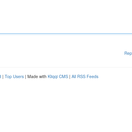
Rep
d
|
Top Users
| Made with
Kliqqi CMS
|
All RSS Feeds