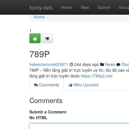
Home
funny-lists
Home
New
Submit
Grou
Home
1
789P
haleemamore629871
244 days ago
News
Dis
789P – Nền tảng giải trí trực tuyến uy tín, tốc độ cao
tảng giải trí trực tuyến được
https://789p2.net/
Comments
Who Upvoted
Comments
Submit a Comment
No HTML