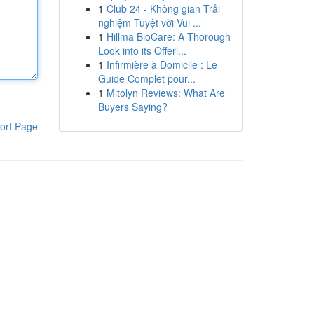
1
Club 24 - Không gian Trải
nghiệm Tuyệt vời Vui ...
1
Hillma BioCare: A Thorough
Look into its Offeri...
1
Infirmière à Domicile : Le
Guide Complet pour...
1
Mitolyn Reviews: What Are
Buyers Saying?
ort Page