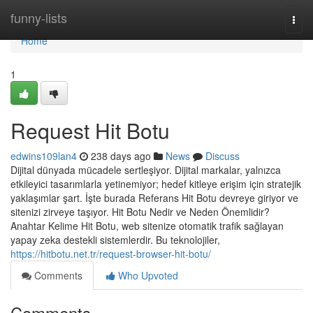
Home
funny-lists
Togg
navi
Home
1
Request Hit Botu
edwins109lan4
238 days ago
News
Discuss
Dijital dünyada mücadele sertleşiyor. Dijital markalar, yalnızca
etkileyici tasarımlarla yetinemiyor; hedef kitleye erişim için stratejik
yaklaşımlar şart. İşte burada Referans Hit Botu devreye giriyor ve
sitenizi zirveye taşıyor. Hit Botu Nedir ve Neden Önemlidir?
Anahtar Kelime Hit Botu, web sitenize otomatik trafik sağlayan
yapay zeka destekli sistemlerdir. Bu teknolojiler,
https://hitbotu.net.tr/request-browser-hit-botu/
Comments
Who Upvoted
Comments