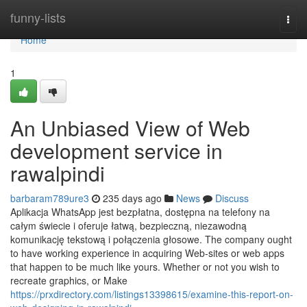
Home
funny-lists
Togg
navi
Home
1
An Unbiased View of Web
development service in
rawalpindi
barbaram789ure3
235 days ago
News
Discuss
Aplikacja WhatsApp jest bezpłatna, dostępna na telefony na
całym świecie i oferuje łatwą, bezpieczną, niezawodną
komunikację tekstową i połączenia głosowe. The company ought
to have working experience in acquiring Web-sites or web apps
that happen to be much like yours. Whether or not you wish to
recreate graphics, or Make
https://prxdirectory.com/listings13398615/examine-this-report-on-