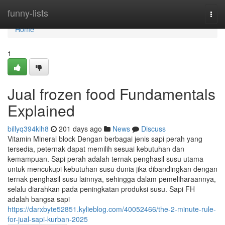
Home
funny-lists
Togg
navi
Home
1
Jual frozen food Fundamentals
Explained
billyq394kih8
201 days ago
News
Discuss
Vitamin Mineral block Dengan berbagai jenis sapi perah yang
tersedia, peternak dapat memilih sesuai kebutuhan dan
kemampuan. Sapi perah adalah ternak penghasil susu utama
untuk mencukupi kebutuhan susu dunia jika dibandingkan dengan
ternak penghasil susu lainnya, sehingga dalam pemeliharaannya,
selalu diarahkan pada peningkatan produksi susu. Sapi FH
adalah bangsa sapi
https://darxbyte52851.kylieblog.com/40052466/the-2-minute-rule-
for-jual-sapi-kurban-2025