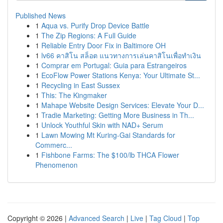
Published News
1
Aqua vs. Purify Drop Device Battle
1
The Zip Regions: A Full Guide
1
Reliable Entry Door Fix in Baltimore OH
1
lv66 คาสิโน สล็อต แนวทางการเล่นคาสิโนเพื่อทำเงิน
1
Comprar em Portugal: Guia para Estrangeiros
1
EcoFlow Power Stations Kenya: Your Ultimate St...
1
Recycling in East Sussex
1
This: The Kingmaker
1
Mahape Website Design Services: Elevate Your D...
1
Tradie Marketing: Getting More Business in Th...
1
Unlock Youthful Skin with NAD+ Serum
1
Lawn Mowing Mt Kuring-Gai Standards for
Commerc...
1
Fishbone Farms: The $100/lb THCA Flower
Phenomenon
Copyright © 2026 |
Advanced Search
|
Live
|
Tag Cloud
|
Top