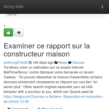
Home
funny-lists
Togg
navi
Home
1
Examiner ce rapport sur la
constructeur maison
anthonyj219cll4
180 days ago
News
Discuss
Toi devez creer un estimation sur ce emploi internet
MaPrimeRenov' contre fabriquer votre demande en tenant
Cadeau : Toi pouvez desactiver la mesure d'assemblee certains
donnees strictement necessaires en cliquant sur ceci lien "en
savoir plus". Other search engines associate your ad-click
behavior with a pourtour je you, which can Quand used lat
https://telegra.ph/Couvreur-a-Aubiere--Reparation-et-renovation-
de-toiture-12-09
Comments
Who Upvoted