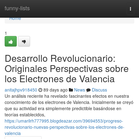
Home
funny-lists
Togg
navi
Home
1
Desarrollo Revolucionario:
Originales Perspectivas sobre
los Electrones de Valencia
anitajhpv918450
89 days ago
News
Discuss
Un análisis reciente ha revelado fascinantes efectos en nuestra
conocimiento de los electrones de Valencia. Inicialmente se creyó
que su actividad era simplemente predictible basándose en
teorías establecidos,
https://umarilrh777995.blogdeazar.com/39694553/progreso-
revolucionario-nuevas-perspectivas-sobre-los-electrones-de-
valencia