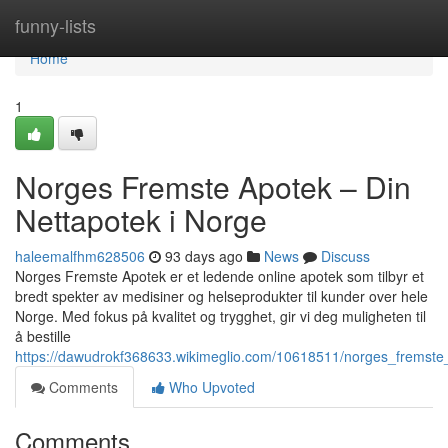
Home
funny-lists
Home
1
Norges Fremste Apotek – Din
Nettapotek i Norge
haleemalfhm628506
93 days ago
News
Discuss
Norges Fremste Apotek er et ledende online apotek som tilbyr et
bredt spekter av medisiner og helseprodukter til kunder over hele
Norge. Med fokus på kvalitet og trygghet, gir vi deg muligheten til
å bestille
https://dawudrokf368633.wikimeglio.com/10618511/norges_fremste
Comments
Who Upvoted
Comments