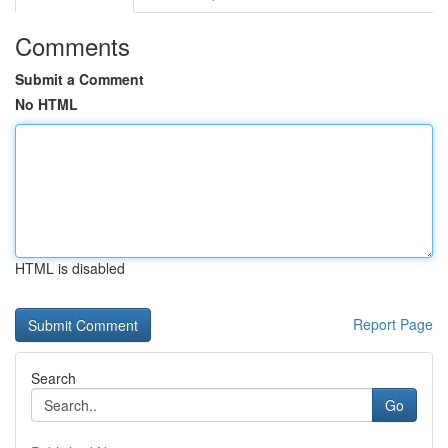
Comments
Submit a Comment
No HTML
HTML is disabled
Report Page
Search
Go