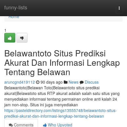
Home
funny-lists
Togg
navi
Home
1
Belawantoto Situs Prediksi
Akurat Dan Informasi Lengkap
Tentang Belawan
aruncgnd419112
90 days ago
News
Discuss
Belawantoto|Belawan Toto|Belawantoto situs prediksi
akurat|Belawatoto situs RTP akurat adalah salah satu situs yang
menyediakan informasi tentang permainan online anti kalah 24
jam non-stop. Situs ini juga menyediakan
https://pasteldirectory.com/listings13555748/belawantoto-situs-
prediksi-akurat-dan-informasi-lengkap-tentang-belawan
Comments
Who Upvoted