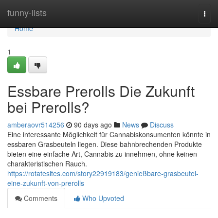
Home
funny-lists
Togg
navi
Home
1
Essbare Prerolls Die Zukunft
bei Prerolls?
amberaovr514256
90 days ago
News
Discuss
Eine interessante Möglichkeit für Cannabiskonsumenten könnte in
essbaren Grasbeuteln liegen. Diese bahnbrechenden Produkte
bieten eine einfache Art, Cannabis zu innehmen, ohne keinen
charakteristischen Rauch.
https://rotatesites.com/story22919183/genießbare-grasbeutel-
eine-zukunft-von-prerolls
Comments
Who Upvoted