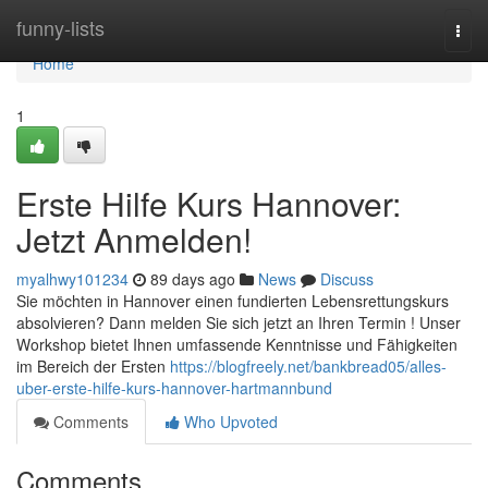
Home
funny-lists
Togg
navi
Home
1
Erste Hilfe Kurs Hannover:
Jetzt Anmelden!
myalhwy101234
89 days ago
News
Discuss
Sie möchten in Hannover einen fundierten Lebensrettungskurs
absolvieren? Dann melden Sie sich jetzt an Ihren Termin ! Unser
Workshop bietet Ihnen umfassende Kenntnisse und Fähigkeiten
im Bereich der Ersten
https://blogfreely.net/bankbread05/alles-
uber-erste-hilfe-kurs-hannover-hartmannbund
Comments
Who Upvoted
Comments