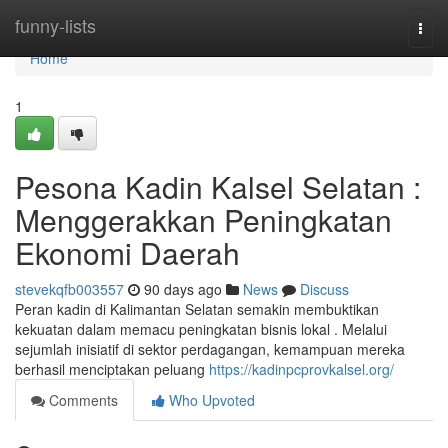
Home
funny-lists
Togg
navi
Home
1
Pesona Kadin Kalsel Selatan :
Menggerakkan Peningkatan
Ekonomi Daerah
stevekqfb003557
90 days ago
News
Discuss
Peran kadin di Kalimantan Selatan semakin membuktikan
kekuatan dalam memacu peningkatan bisnis lokal . Melalui
sejumlah inisiatif di sektor perdagangan, kemampuan mereka
berhasil menciptakan peluang
https://kadinpcprovkalsel.org/
Comments
Who Upvoted