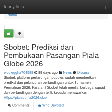
Home
funny-lists
Togg
navi
Home
1
Sbobet: Prediksi dan
Pembukaan Pasangan Piala
Globe 2026
elodieggha704598
89 days ago
News
Discuss
Sbobet, platform pertarungan populer, sudah memberikan
prediksi dan peluncuran pertandingan untuk Turnamen
Permainan 2026. Para ahli Sbobet telah menilai berbagai squad
dan pertandingan dengan teliti, kepada menawarkan
Https://pialadunia2026.club
Comments
Who Upvoted