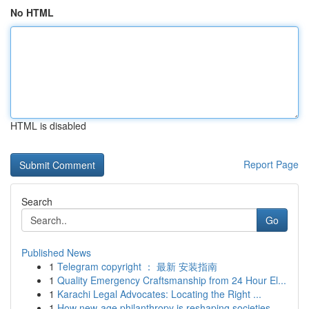
No HTML
HTML is disabled
Report Page
Search
Go
Published News
1
Telegram copyright ： 最新 安装指南
1
Quality Emergency Craftsmanship from 24 Hour El...
1
Karachi Legal Advocates: Locating the Right ...
1
How new-age philanthropy is reshaping societies...