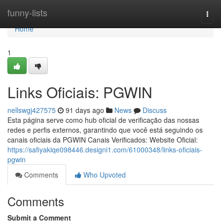
Home
funny-lists
Togg
navi
Home
1
Links Oficiais: PGWIN
nellswgj427575
91 days ago
News
Discuss
Esta página serve como hub oficial de verificação das nossas
redes e perfis externos, garantindo que você está seguindo os
canais oficiais da PGWIN Canais Verificados: Website Oficial:
https://safiyakiqe098446.designi1.com/61000348/links-oficiais-
pgwin
Comments
Who Upvoted
Comments
Submit a Comment