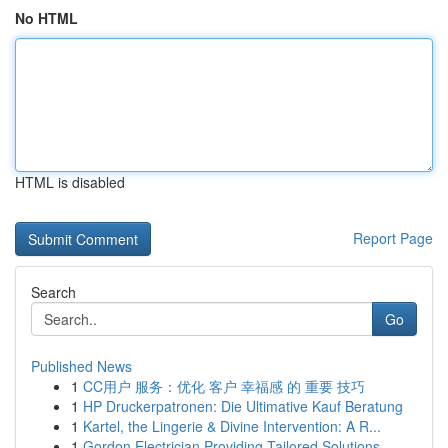
No HTML
HTML is disabled
Report Page
Search
Go
Published News
1
CC用户 服务：优化 客户 幸福感 的 重要 技巧
1
HP Druckerpatronen: Die Ultimative Kauf Beratung
1
Kartel, the Lingerie & Divine Intervention: A R...
1
Gordon Electrician Providing Tailored Solutions...