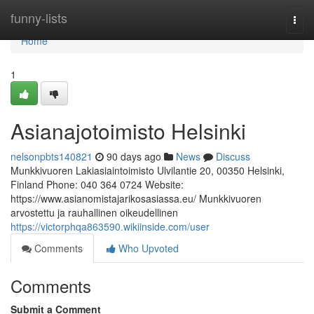
Home
funny-lists
Togg
navi
Home
1
Asianajotoimisto Helsinki
nelsonpbts140821
90 days ago
News
Discuss
Munkkivuoren Lakiasiaintoimisto Ulvilantie 20, 00350 Helsinki,
Finland Phone: 040 364 0724 Website:
https://www.asianomistajarikosasiassa.eu/ Munkkivuoren
arvostettu ja rauhallinen oikeudellinen
https://victorphqa863590.wikiinside.com/user
Comments
Who Upvoted
Comments
Submit a Comment