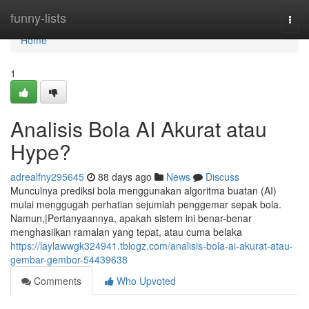
Home
funny-lists
Togg
navi
Home
1
Analisis Bola AI Akurat atau
Hype?
adrealfny295645
88 days ago
News
Discuss
Munculnya prediksi bola menggunakan algoritma buatan (AI)
mulai menggugah perhatian sejumlah penggemar sepak bola.
Namun,|Pertanyaannya, apakah sistem ini benar-benar
menghasilkan ramalan yang tepat, atau cuma belaka
https://laylawwgk324941.tblogz.com/analisis-bola-ai-akurat-atau-
gembar-gembor-54439638
Comments
Who Upvoted