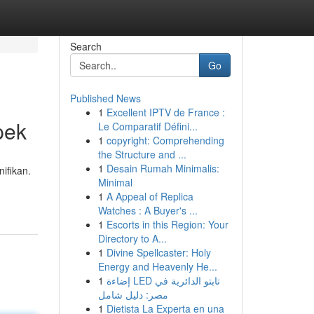
Search
Go
Published News
1
Excellent IPTV de France :
pek
Le Comparatif Défini...
1
copyright: Comprehending
the Structure and ...
1
Desain Rumah Minimalis:
ifikan.
Minimal
1
A Appeal of Replica
Watches : A Buyer's ...
1
Escorts in this Region: Your
Directory to A...
1
Divine Spellcaster: Holy
Energy and Heavenly He...
1
إضاءة LED تابتو الدائرية في
مصر: دليل شامل
1
Dietista La Experta en una