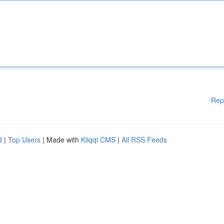
Rep
d
|
Top Users
| Made with
Kliqqi CMS
|
All RSS Feeds