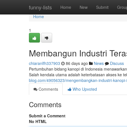
Home
funny-lists
Home
New
Submit
Grou
Home
1
Membangun Industri Tera
chiaranlfh337903
86 days ago
News
Discuss
Pertumbuhan bidang kanopi di Indonesia menawarkan 
Salah kendala utama adalah keterbatasan akses ke tek
blog.com/49056323/mengembangkan-industri-kanopi
Comments
Who Upvoted
Comments
Submit a Comment
No HTML