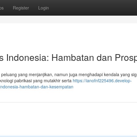
ps
Register
Login
s Indonesia: Hambatan dan Pros
peluang yang menjanjikan, namun juga menghadapi kendala yang sign
nologi pabrikasi yang mutakhir serta
https://ianofnf225496.develop-
-indonesia-hambatan-dan-kesempatan