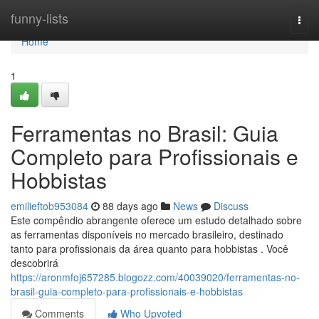
Home
funny-lists
Togg
navi
Home
1
Ferramentas no Brasil: Guia
Completo para Profissionais e
Hobbistas
emilieftob953084
88 days ago
News
Discuss
Este compêndio abrangente oferece um estudo detalhado sobre
as ferramentas disponíveis no mercado brasileiro, destinado
tanto para profissionais da área quanto para hobbistas . Você
descobrirá
https://aronmfoj657285.blogozz.com/40039020/ferramentas-no-
brasil-guia-completo-para-profissionais-e-hobbistas
Comments
Who Upvoted