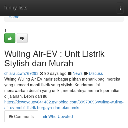
Home
funny-lists
Togg
navi
Home
1
Wuling Air-EV : Unit Listrik
Stylish dan Murah
chiaraucwh769293
90 days ago
News
Discuss
Wuling Wuling Air EV hadir sebagai pilihan menarik bagi mereka
yang mencari mobil listrik yang stylish. Kendaraan ini
menawarkan desain yang unik , membuatnya menarik perhatian
di jalanan. Lebih dari itu,
https://deweyqupv041432.gynoblog.com/39979696/wuling-wuling-
air-ev-mobil-listrik-bergaya-dan-ekonomis
Comments
Who Upvoted