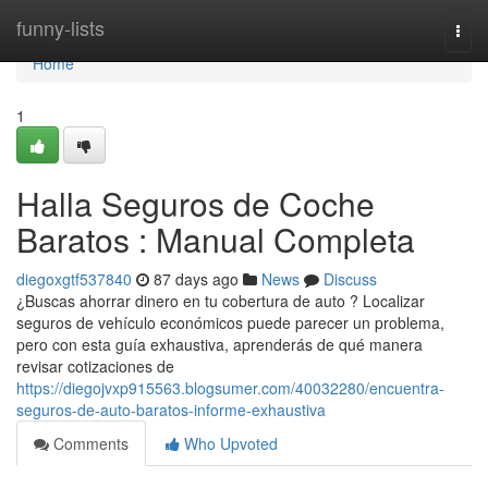
Home
funny-lists
Togg
navi
Home
1
Halla Seguros de Coche
Baratos : Manual Completa
diegoxgtf537840
87 days ago
News
Discuss
¿Buscas ahorrar dinero en tu cobertura de auto ? Localizar
seguros de vehículo económicos puede parecer un problema,
pero con esta guía exhaustiva, aprenderás de qué manera
revisar cotizaciones de
https://diegojvxp915563.blogsumer.com/40032280/encuentra-
seguros-de-auto-baratos-informe-exhaustiva
Comments
Who Upvoted