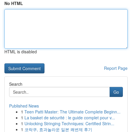
No HTML
HTML is disabled
Report Page
Search
Go
Published News
1
Teen Patti Master: The Ultimate Complete Beginn...
1
La basket de sécurité : le guide complet pour v...
1
Unlocking Stringing Techniques: Certified Strin...
1
코락쿠, 효과놀라운 일본 쾌변제 후기