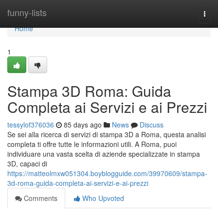
Home
funny-lists
Togg
navi
Home
1
Stampa 3D Roma: Guida
Completa ai Servizi e ai Prezzi
tessylof376036
85 days ago
News
Discuss
Se sei alla ricerca di servizi di stampa 3D a Roma, questa analisi
completa ti offre tutte le informazioni utili. A Roma, puoi
individuare una vasta scelta di aziende specializzate in stampa
3D, capaci di
https://matteolmxw051304.boyblogguide.com/39970609/stampa-
3d-roma-guida-completa-ai-servizi-e-ai-prezzi
Comments
Who Upvoted