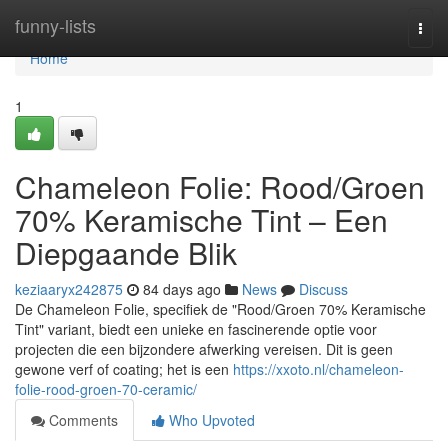
Home
funny-lists
Togg
navi
Home
1
Chameleon Folie: Rood/Groen
70% Keramische Tint – Een
Diepgaande Blik
keziaaryx242875
84 days ago
News
Discuss
De Chameleon Folie, specifiek de "Rood/Groen 70% Keramische
Tint" variant, biedt een unieke en fascinerende optie voor
projecten die een bijzondere afwerking vereisen. Dit is geen
gewone verf of coating; het is een
https://xxoto.nl/chameleon-
folie-rood-groen-70-ceramic/
Comments
Who Upvoted