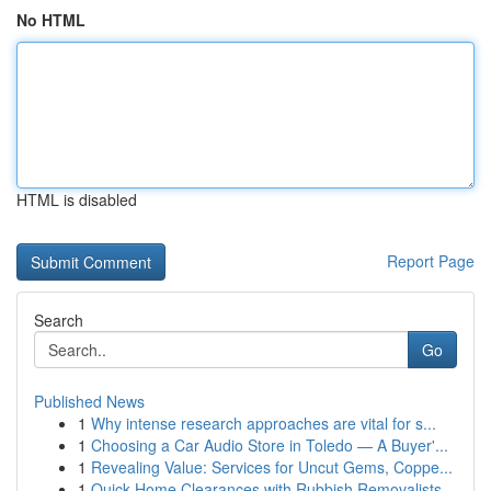
No HTML
HTML is disabled
Report Page
Search
Go
Published News
1
Why intense research approaches are vital for s...
1
Choosing a Car Audio Store in Toledo — A Buyer'...
1
Revealing Value: Services for Uncut Gems, Coppe...
1
Quick Home Clearances with Rubbish Removalists