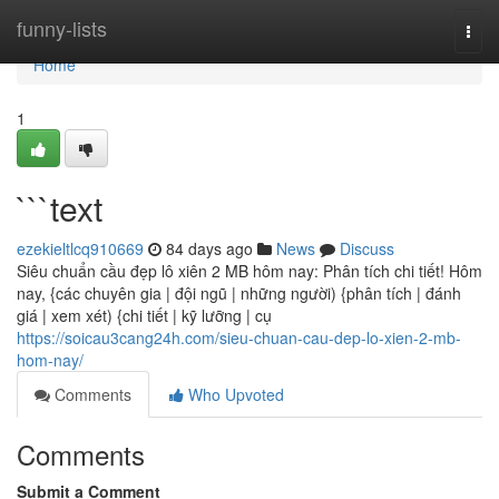
Home
funny-lists
Togg
navi
Home
1
```text
ezekieltlcq910669
84 days ago
News
Discuss
Siêu chuẩn cầu đẹp lô xiên 2 MB hôm nay: Phân tích chi tiết! Hôm
nay, {các chuyên gia | đội ngũ | những người) {phân tích | đánh
giá | xem xét) {chi tiết | kỹ lưỡng | cụ
https://soicau3cang24h.com/sieu-chuan-cau-dep-lo-xien-2-mb-
hom-nay/
Comments
Who Upvoted
Comments
Submit a Comment