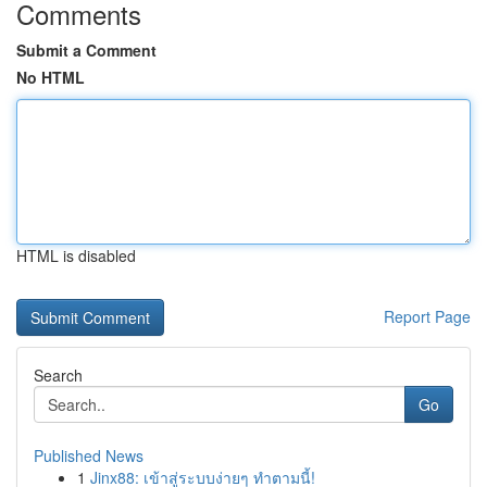
Comments
Submit a Comment
No HTML
HTML is disabled
Report Page
Search
Go
Published News
1
Jinx88: เข้าสู่ระบบง่ายๆ ทำตามนี้!