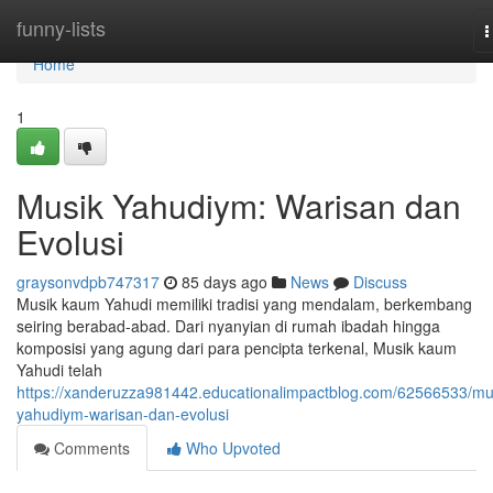
Home
funny-lists
T
n
Home
1
Musik Yahudiym: Warisan dan
Evolusi
graysonvdpb747317
85 days ago
News
Discuss
Musik kaum Yahudi memiliki tradisi yang mendalam, berkembang
seiring berabad-abad. Dari nyanyian di rumah ibadah hingga
komposisi yang agung dari para pencipta terkenal, Musik kaum
Yahudi telah
https://xanderuzza981442.educationalimpactblog.com/62566533/mu
yahudiym-warisan-dan-evolusi
Comments
Who Upvoted