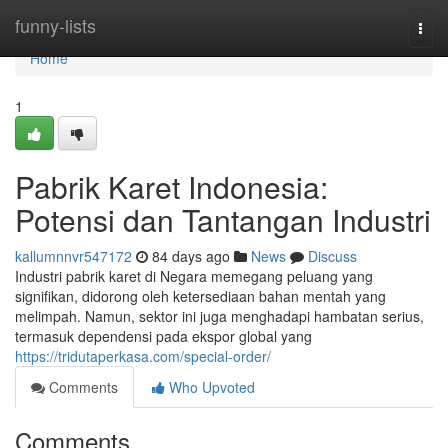
Home
funny-lists
Togg
navi
Home
1
Pabrik Karet Indonesia:
Potensi dan Tantangan Industri
kallumnnvr547172
84 days ago
News
Discuss
Industri pabrik karet di Negara memegang peluang yang
signifikan, didorong oleh ketersediaan bahan mentah yang
melimpah. Namun, sektor ini juga menghadapi hambatan serius,
termasuk dependensi pada ekspor global yang
https://tridutaperkasa.com/special-order/
Comments
Who Upvoted
Comments