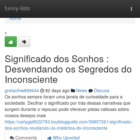
Home
funny-lists
Togg
navi
Home
1
Significado dos Sonhos :
Desvendando os Segredos do
Inconsciente
gretaolhw889644
82 days ago
News
Discuss
Os sonhos sempre foram uma janela de curiosidade para a
sociedade. Decifrar o significado por trás dessas narrativas que
surgem durante o repouso pode oferecer pistas valiosas sobre
nossos desejos mais
https://carlygqtf022783.boyblogguide.com/39857261/significado-
dos-sonhos-revelando-os-mistérios-do-inconsciente
Comments
Who Upvoted