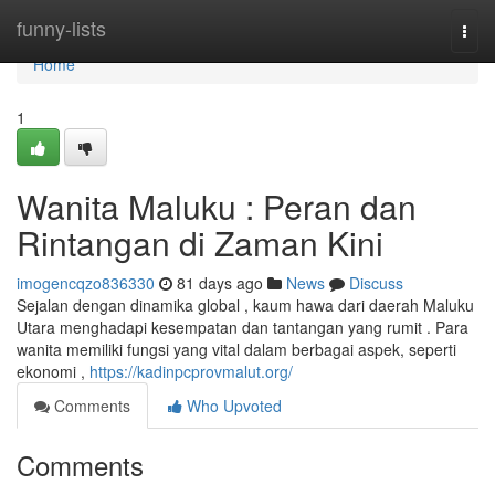
Home
funny-lists
Togg
navi
Home
1
Wanita Maluku : Peran dan
Rintangan di Zaman Kini
imogencqzo836330
81 days ago
News
Discuss
Sejalan dengan dinamika global , kaum hawa dari daerah Maluku
Utara menghadapi kesempatan dan tantangan yang rumit . Para
wanita memiliki fungsi yang vital dalam berbagai aspek, seperti
ekonomi ,
https://kadinpcprovmalut.org/
Comments
Who Upvoted
Comments