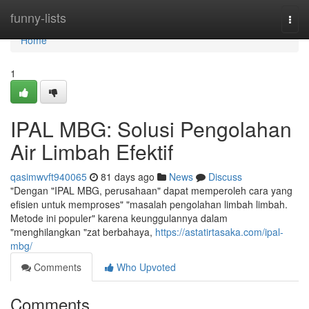
Home
funny-lists
Togg
navi
Home
1
IPAL MBG: Solusi Pengolahan
Air Limbah Efektif
qasimwvft940065
81 days ago
News
Discuss
"Dengan "IPAL MBG, perusahaan" dapat memperoleh cara yang
efisien untuk memproses" "masalah pengolahan limbah limbah.
Metode ini populer" karena keunggulannya dalam
"menghilangkan "zat berbahaya,
https://astatirtasaka.com/ipal-
mbg/
Comments
Who Upvoted
Comments