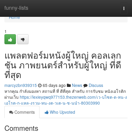
Home
funny-lists
Togg
navi
Home
1
แพลตฟอร์มหนังผู้ใหญ่ คอลเลก
ชัน ภาพยนตร์สำหรับผู้ใหญ่ ที่ดี
ที่สุด
marcyzbn939315
65 days ago
News
Discuss
หากคุณ กำลังมองหา สถานที่ ที่ ดีที่สุด สำหรับ การรับชม หนังเอโรติก
ผ่านเว็บ
https://lexieyqwq977153.thezenweb.com/เว-บไซต-ด-หน-ง
เอโรต-ก-แหล-งรวม-หน-งต-วเต-น-ช-นนำ-80303990
Comments
Who Upvoted
Comments