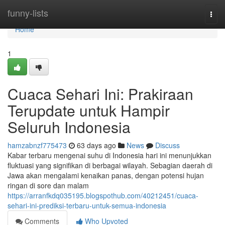
Home
funny-lists
Togg
navi
Home
1
Cuaca Sehari Ini: Prakiraan
Terupdate untuk Hampir
Seluruh Indonesia
hamzabnzf775473
63 days ago
News
Discuss
Kabar terbaru mengenai suhu di Indonesia hari ini menunjukkan
fluktuasi yang signifikan di berbagai wilayah. Sebagian daerah di
Jawa akan mengalami kenaikan panas, dengan potensi hujan
ringan di sore dan malam
https://arranfkdq035195.blogspothub.com/40212451/cuaca-
sehari-ini-prediksi-terbaru-untuk-semua-indonesia
Comments
Who Upvoted