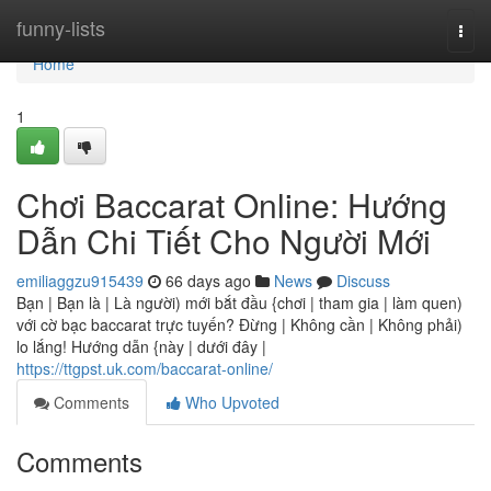
Home
funny-lists
Togg
navi
Home
1
Chơi Baccarat Online: Hướng
Dẫn Chi Tiết Cho Người Mới
emiliaggzu915439
66 days ago
News
Discuss
Bạn | Bạn là | Là người) mới bắt đầu {chơi | tham gia | làm quen)
với cờ bạc baccarat trực tuyến? Đừng | Không cần | Không phải)
lo lắng! Hướng dẫn {này | dưới đây |
https://ttgpst.uk.com/baccarat-online/
Comments
Who Upvoted
Comments