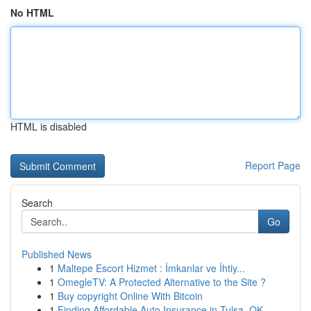
No HTML
HTML is disabled
Report Page
Search
Go
Published News
1
Maltepe Escort Hizmet : İmkanlar ve İhtiy...
1
OmegleTV: A Protected Alternative to the Site ?
1
Buy copyright Online With Bitcoin
1
Finding Affordable Auto Insurance in Tulsa, OK