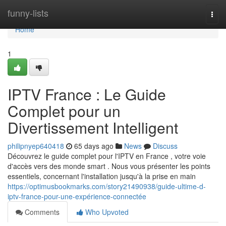
Home
funny-lists
Togg
navi
Home
1
IPTV France : Le Guide
Complet pour un
Divertissement Intelligent
philipnyep640418
65 days ago
News
Discuss
Découvrez le guide complet pour l'IPTV en France , votre voie
d'accès vers des monde smart . Nous vous présenter les points
essentiels, concernant l'installation jusqu'à la prise en main
https://optimusbookmarks.com/story21490938/guide-ultime-d-
iptv-france-pour-une-expérience-connectée
Comments
Who Upvoted