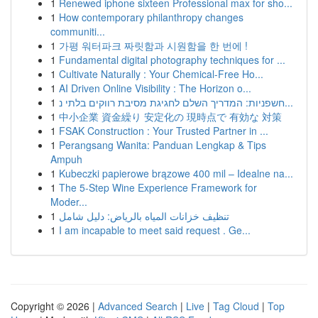
1
Renewed iphone sixteen Professional max for sho...
1
How contemporary philanthropy changes
communiti...
1
가평 워터파크 짜릿함과 시원함을 한 번에 !
1
Fundamental digital photography techniques for ...
1
Cultivate Naturally : Your Chemical-Free Ho...
1
AI Driven Online Visibility : The Horizon o...
1
חשפניות: המדריך השלם לחגיגת מסיבת רווקים בלתי נ...
1
中小企業 資金繰り 安定化の 現時点で 有効な 対策
1
FSAK Construction : Your Trusted Partner in ...
1
Perangsang Wanita: Panduan Lengkap & Tips
Ampuh
1
Kubeczki papierowe brązowe 400 mil – Idealne na...
1
The 5-Step Wine Experience Framework for
Moder...
1
تنظيف خزانات المياه بالرياض: دليل شامل
1
I am incapable to meet said request . Ge...
Copyright © 2026 |
Advanced Search
|
Live
|
Tag Cloud
|
Top